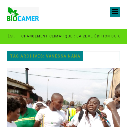
ORANGE GREEN CITY : PLUS DE 500 ARBRES PLANTÉS À DOUALA POUR UN AVENIR PLUS VERT
CHANGEMENT CLIMATIQUE : LA 2ÈME ÉDITION DU CHALLENGE PACHIPANDA OUVERTE AUX JEUNES INNOVATEURS VERTS AU CAMEROUN
TAG ARCHIVES: VANESSA NANA