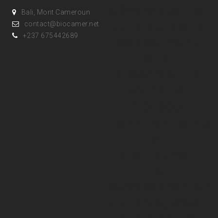
développement
Bali, Mont Cameroun
durable nous
contact@biocamer.net
+237 675442689
concernent
tous !
Biocamer l’a
compris.
Protéger
l’environnemen
et
promouvoir
le
développement
durable, c’est