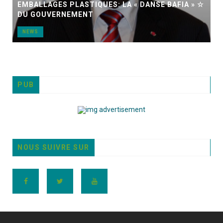
EMBALLAGES PLASTIQUES: LA « DANSE BAFIA » ☆
DU GOUVERNEMENT
NEWS
PUB
NOUS SUIVRE SUR