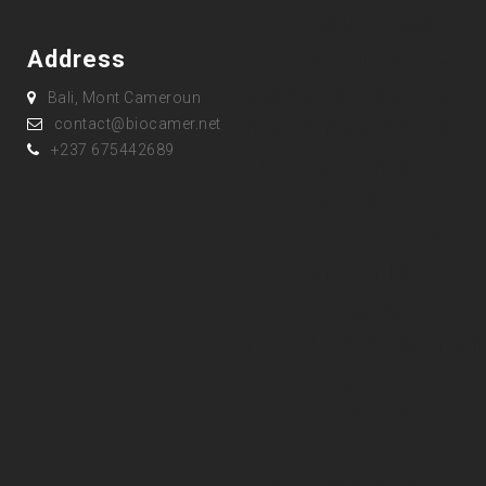
Eh oui, les
questions de
Address
développement
Bali, Mont Cameroun
durable nous
contact@biocamer.net
+237 675442689
concernent
tous !
Biocamer l’a
compris.
Protéger
l’environnemen
et
promouvoir
le
développement