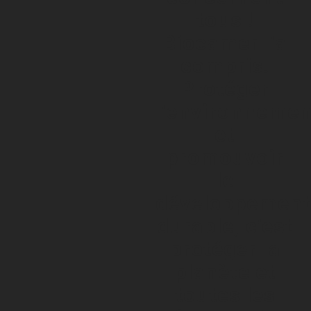
tous !
Biocamer l’a
compris.
Protéger
l’environnemen
et
promouvoir
le
développement
durable, c’est
protéger la
planète et
toutes les