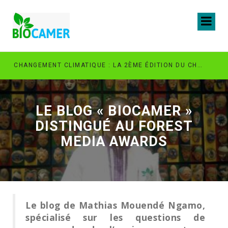
LA POUR UN AVENIR PLUS VERT
CHANGEMENT CLIMATIQUE : LA 2ÈME ÉDITION DU CHALLENGE PACHIPANDA OUVERTE AUX JEUNES INNOVATEURS VERTS AU CAMEROUN
LE BLOG « BIOCAMER »
DISTINGUÉ AU FOREST
MEDIA AWARDS
Le blog de Mathias Mouendé Ngamo,
spécialisé sur les questions de