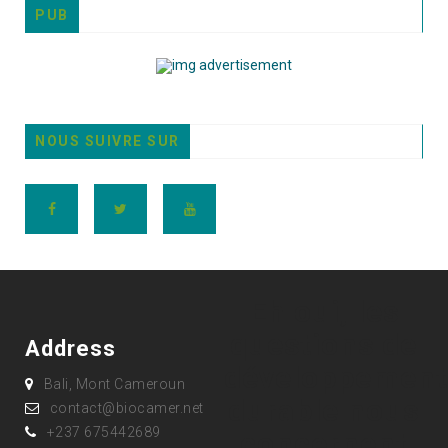
PUB
NOUS SUIVRE SUR
Eh oui, les
questions de
Address
développement
Bali, Mont Cameroun
durable nous
contact@biocamer.net
+237 675442689
concernent