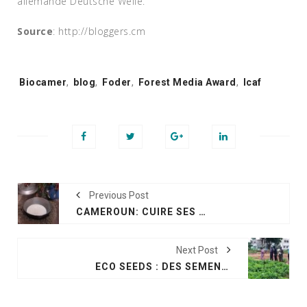
allemande Deutsche Welle.
Source
: http://bloggers.cm
Tags:
Biocamer
,
blog
,
Foder
,
Forest Media Award
,
Icaf
Previous Post
CAMEROUN: CUIRE SES REPAS DANS LE SAC-MARMITE
Next Post
ECO SEEDS : DES SEMENCES ÉCOLOGIQUES POUR BOOSTER L’AGRICULTURE