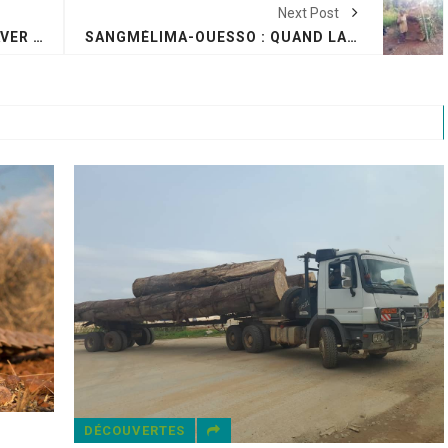
Next Post
HYGIÈNE : L’ART DE BIEN SE LAVER LES MAINS
SANGMÉLIMA-OUESSO : QUAND LA ROUTE PASSE, LES PYGMÉES DISPARAISSENT
INITIATIVES BIO
July 7, 2021
|
No Comments