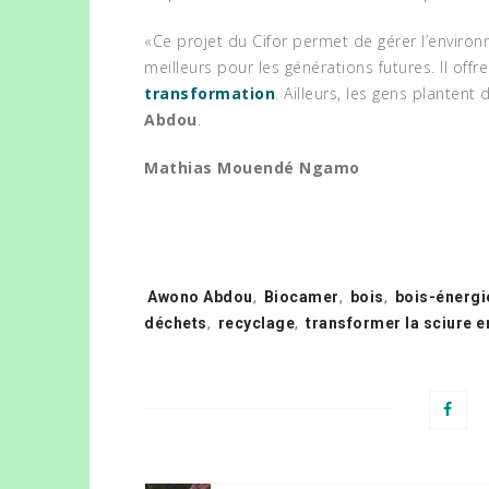
«Ce projet du Cifor permet de gérer l’enviro
meilleurs pour les générations futures. Il offr
transformation
. Ailleurs, les gens plantent
RECY
Abdou
.
CONT
AU CAMEROUN, UN
D’EA
INGÉNIEUR DES EAUX ET
Mathias Mouendé Ngamo
FORÊTS À LA BARRE
EMIT
INITI
POUR TRAFIC D’IVOIRE
RTE UN
August 22, 2024
NEWS
Tags:
Awono Abdou
,
Biocamer
,
bois
,
bois-énergi
déchets
,
recyclage
,
transformer la sciure e