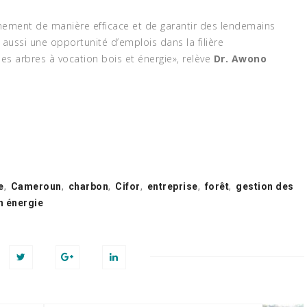
nnement de manière efficace et de garantir des lendemains
e aussi une opportunité d’emplois dans la filière
 des arbres à vocation bois et énergie», relève
Dr. Awono
CLAGE : L’ART
RE LA JACINTHE
U
RANGER (NOM
D’EMPRUNT) : « NOUS
June 5, 2017
ATIVES BIO
N’AVONS PAS DE
MOYENS POUR ASSUR
LA SURVEILLANCE »
INITIATIVES BIO
e
,
Cameroun
,
charbon
,
Cifor
,
entreprise
,
forêt
,
gestion des
November 13, 2023
n énergie