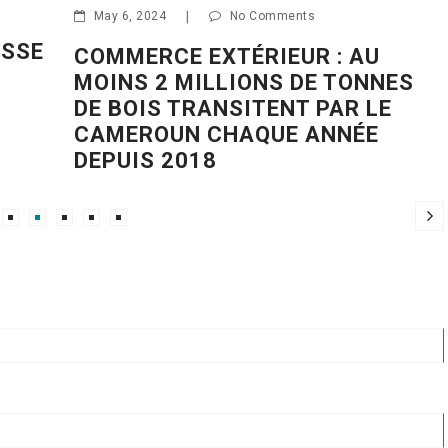
BIODIVERSITÉ: DES ESP
ents
MENACÉES D’EXTINCTIO
UR : AU
CAMEROUN
 DE TONNES
T PAR LE
E ANNÉE