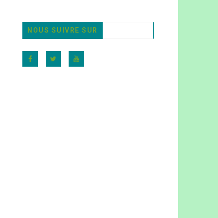
NOUS SUIVRE SUR
Warning
: Trying to access array offset on value of t
bool in
/home/clients/424d0c03cbb48bc7c0cbb6ad7017c
content/themes/flownews/framework/global-
functions.php
on line
106
NEWS
August 24, 2020
|
No Comments
SOUS LA MENACE DES
INONDATIONS À DOUALA