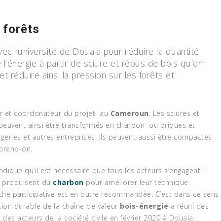
 forêts
vec l’université de Douala pour réduire la quantité
 l’énergie à partir de sciure et rébus de bois qu’on
t réduire ainsi la pression sur les forêts et
MATHIAS MOUENDÉ
NGAMO : « LES
JOURNALISTES SONT
or et coordonateur du projet au
Cameroun
. Les sciures et
NÉCESSAIREMENT UN
 peuvent ainsi être transformés en charbon ou briques et
OTI, LE TOURNOI DE
PARTIE DE LA SOLUTI
geries et autres entreprises. Ils peuvent aussi être compactés
BALL GORILLA CUP
À CETTE CRISE DES
pprend-on.
 PROTÉGER LA
DÉCHETS MÉNAGERS 
T D’EBO
CAMEROUN»
dique qu’il est nécessaire que tous les acteurs s’engagent. Il
July 6, 2026
July 2, 2026
NEWS
ui produisent du
charbon
pour améliorer leur technique.
he participative est en outre recommandée. C’est dans ce sens
tion durable de la chaîne de valeur
bois-énergie
a réuni des
des acteurs de la société civile en février 2020 à Douala.