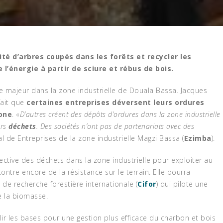
tité d’arbres coupés dans les forêts et recycler les
l’énergie à partir de sciure et rébus de bois.
majeur dans la zone industrielle de Douala Bassa. Jacques
fait que
certaines entreprises déversent leurs ordures
one
. «
D’autres créent des dépôts d’ordures dans la zone industrielle
urs
déchets
. Des sociétés n’ont pas de partenariats avec des
ral de Entreprises de la zone industrielle Magzi Bassa (
Ezimba
).
llective des déchets dans la zone industrielle pour exploiter au
tre encore de la résistance sur le terrain. Elle pourra
 de recherche forestière internationale (
Cifor
) qui pilote une
de la biomasse.
blir les bases pour une gestion plus efficace du charbon et bois