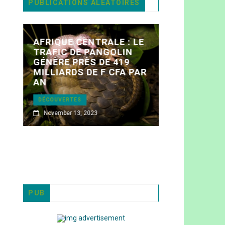
PUBLICATIONS ALÉATOIRES
AFRIQUE CENTRALE : LE
TRAFIC DE PANGOLIN
GÉNÈRE PRÈS DE 419
MILLIARDS DE F CFA PAR
AN
DISTINCTI
ECOLOGY 
DÉCOUVERTES
ER
AWARD À P
November 13, 2023
ENTREPRISES
December 17,
PUB