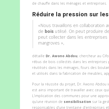
de chauffe dans les ménages et entreprises.
Réduire la pression sur les
«Nous travaillons en collaboration a
de
bois
utilisé. On peut produire de
peut collecter dans les entreprises e
mangroves »,
A 2ÈME
LLENGE
AU CAMEROUN, TROIS
détaille
Dr. Awono Abdou
, chercheur au Cif
VERTE
PRÉSUMÉS
rébus de bois collectés dans les entreprises
A IB
TRAFIQUANTS ARRÊTÉS
ERTS
réutilisés dans les ménages, fours des boulan
FOOT
EN POSSESSION DE 60
et utilisés dans la fabrication de meubles, a
POUR
PERROQUETS GRIS À
FORÊ
QUEUE ROUGE
Pour la réussite du projet, Dr. Awono Abdou in
December 24, 2025
NEWS
NEWS
est ainsi important de travailler avec ceux q
L’implication des communes pour une approc
qu’une réunion de
sensibilisation
sur la ges
responsables d’une trentaine d’entreprises et 