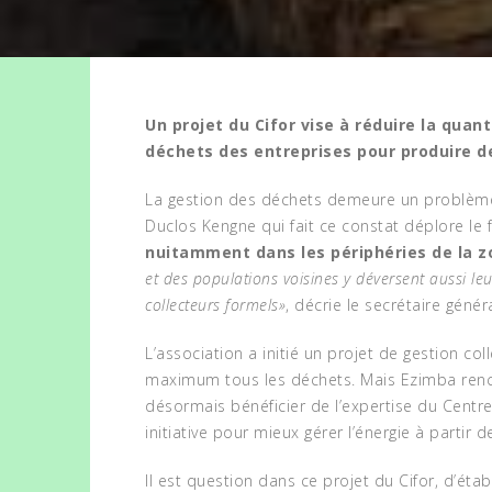
Un projet du Cifor vise à réduire la quan
déchets des entreprises pour produire de 
La gestion des déchets demeure un problème 
Duclos Kengne qui fait ce constat déplore le 
nuitamment dans les périphéries de la z
et des populations voisines y déversent aussi le
collecteurs formels»
, décrie le secrétaire géné
L’association a initié un projet de gestion co
maximum tous les déchets. Mais Ezimba rencon
désormais bénéficier de l’expertise du Centre
initiative pour mieux gérer l’énergie à partir 
Il est question dans ce projet du Cifor, d’éta