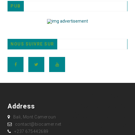
PUB
NOUS SUIVRE SUR
Eh oui, les
questions de
Address
développement
Bali, Mont Cameroun
durable nous
contact@biocamer.net
+237 675442689