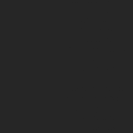
concernent
tous !
Biocamer l’a
compris.
Protéger
l’environnemen
et
promouvoir
le
développement
durable, c’est
protéger la
planète et
toutes les