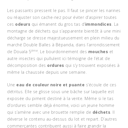
Les passants pressent le pas. Il faut se pincer les narines
ou réajuster son cache-nez pour éviter d’aspirer toutes
ces
odeurs
qui émanent du gros tas d’
immondices
. La
montagne de déchets qui s’apparente bientôt à une mini
décharge se dresse majestueusement en plein milieu du
marché Double Balles à Bépanda, dans l’arrondissement
ème
de Douala 5
. Le bourdonnement des
mouches
et
autre insectes qui pullulent ici témoigne de l’état de
décomposition des
ordures
qui s’y trouvent exposées à
même la chaussée depuis une semaine.
Une
eau de couleur noire et puante
s’écoule de ces
détritus. Elle se glisse sous une bâche sur laquelle est
exposée du piment destiné à la vente. Même si le tas
d’ordures semble déjà énorme, voici un jeune homme
qui s’amène avec une brouette remplie de
déchets
. Il
déverse le contenu au-dessus du lot et repart. D’autres
commerçantes contribuent aussi à faire grandir la