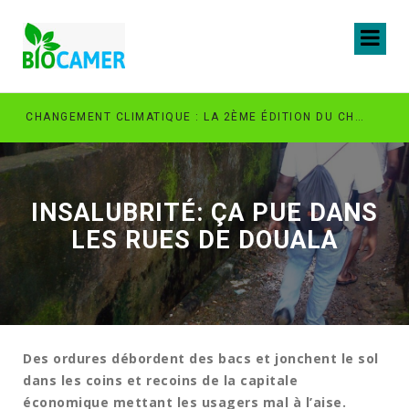
LA POUR UN AVENIR PLUS VERT
CHANGEMENT CLIMATIQUE : LA 2ÈME ÉDITION DU CHALLENGE PACHIPANDA OUVERTE AUX JEUNES INNOVATEURS VERTS AU CAMEROUN
INSALUBRITÉ: ÇA PUE DANS
LES RUES DE DOUALA
Des ordures débordent des bacs et jonchent le sol
dans les coins et recoins de la capitale
économique mettant les usagers mal à l’aise.