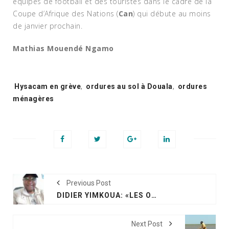
équipes de football et des touristes dans le cadre de la
Coupe d’Afrique des Nations (
Can
) qui débute au moins
de janvier prochain.
Mathias Mouendé Ngamo
Tags:
Hysacam en grève
,
ordures au sol à Douala
,
ordures
ménagères
Previous Post
DIDIER YIMKOUA: «LES ODEURS QUI S'ÉCHAPPENT DU LIXIVIAT SONT DES SOURCES D'INFECTIONS OCULAIRES ET RESPIRATOIRES»
Next Post