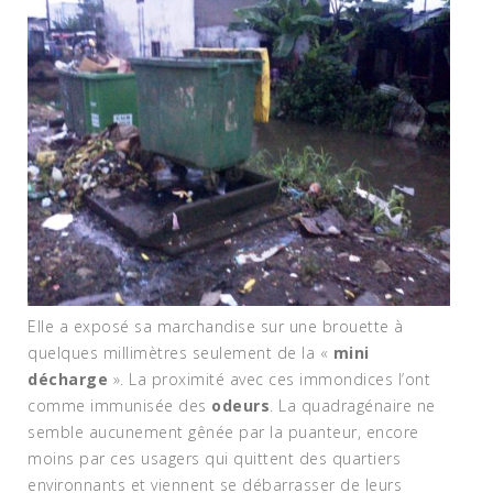
Elle a exposé sa marchandise sur une brouette à
quelques millimètres seulement de la «
mini
décharge
». La proximité avec ces immondices l’ont
comme immunisée des
odeurs
. La quadragénaire ne
semble aucunement gênée par la puanteur, encore
moins par ces usagers qui quittent des quartiers
environnants et viennent se débarrasser de leurs