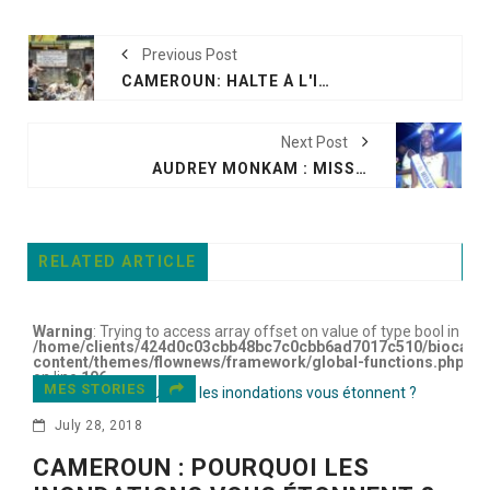
Previous Post
CAMEROUN: HALTE À L'INCIVISME DES JEUNES
Next Post
AUDREY MONKAM : MISS BEACH VEUT SAUVER LES OCÉANS
RELATED ARTICLE
Warning
: Trying to access array offset on value of type bool in
/home/clients/424d0c03cbb48bc7c0cbb6ad7017c510/biocame
content/themes/flownews/framework/global-functions.php
on line
106
MES STORIES
July 28, 2018
CAMEROUN : POURQUOI LES