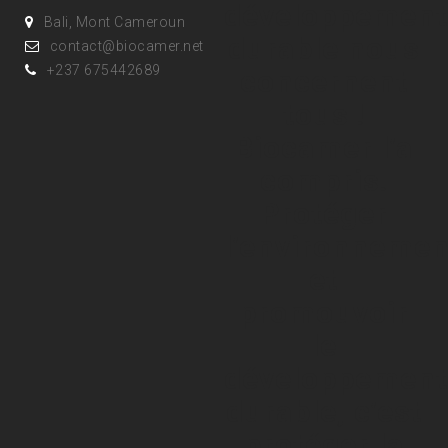
développement
Bali, Mont Cameroun
durable nous
contact@biocamer.net
+237 675442689
concernent
tous !
Biocamer l’a
compris.
Protéger
l’environnemen
et
promouvoir
le
développement
durable, c’est
protéger la