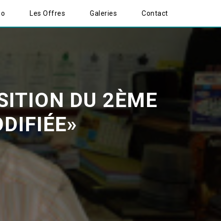
io
Les Offres
Galeries
Contact
ITION DU 2ÈME
IFIÉE»