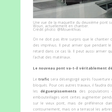
CORONAVIRUS: LE
GROUPE SABC
y 1, 2016
SOUTIENT LES
Warning
: Trying to access array offset on
HÔPITAUX RÉGIONAUX
value of type bool in
Une vue de la maquette du deuxième pont su
DANS LA RIPOSTE
/home/clients/424d0c03cbb48bc7c0cbb6ad7017c5
Wouri, actuellement en chantier.
content/themes/flownews/framework/global-
Crédit photo: @Mouenthias
CON
functions.php
on line
127
March 31, 2020
ENTREPRISES
ÉCO-
On ne doit pas être surpris que le chantier 
DÉC
des imprévus. Il peut arriver que pendant l
INITI
retard dans ce cas là. Il peut aussi arriver 
Octo
l’achat des matériaux.
Le nouveau pont va-t-il véritablement dé
Le
trafic
sera désengorgé après l’ouverture d
bloqués. Pour ces autres travaux, il faudra 
les
déguerpissements
des populations d
embouteillages vont certes augmenter pendan
sur le vieux pont, mais de préférence dans 
contournement, mais on a terrassé les arbres 