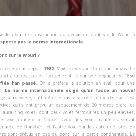
lyse le plan de construction du deuxième pont sur le Wouri à
especte pas la norme internationale
.
nt sur le Wouri ?
deuxième pont depuis
1982
. Mais mieux vaut tard que jamais. Le
port à la position de l’actuel pont, et sur une longueur de 1850
fiée l’an passé
.
On a préféré la solution en aval, pour une
s.
La norme internationale exige qu’on fasse un nouvel
age se renverse, qu’il n’affecte pas le second. Je me dis que c’est
tives qu’ils ont prévu un espacement de 20 mètres entre les
 aura cinq voies, dont deux voies ferroviaires un peu élevées,
ne voie routière à l’autre. Deux des voies routières seront
nance de Bonabéri, et l’autre voie par les automobilistes en
gs sont prévus en bas du pont, sur la partie continentale. Le