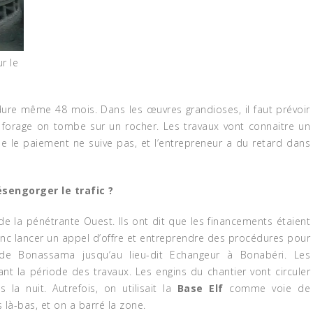
r le
10/biocamer/wp-
STRUCTION: DES
CONSOMMATION : DES
TUILES À BASE DE
GÂTEAUX ET JUS « BIO
dure même 48 mois. Dans les œuvres grandioses, il faut prévoir
HETS PLASTIQUES
À BASE DE MANIOC,
e forage on tombe sur un rocher. Les travaux vont connaitre un
PATATE ET PLANTAIN
ATIVES BIO
que le paiement ne suive pas, et l’entrepreneur a du retard dans
ber 5, 2017
May 1, 2018
INITIATIVES BIO
sengorger le trafic ?
e la pénétrante Ouest. Ils ont dit que les financements étaient
donc lancer un appel d’offre et entreprendre des procédures pour
e Bonassama jusqu’au lieu-dit Echangeur à Bonabéri. Les
t la période des travaux. Les engins du chantier vont circuler
la nuit. Autrefois, on utilisait la
Base Elf
comme voie de
là-bas, et on a barré la zone.