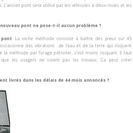
 L’ancien pont sera utilisé par les véhicules à deux-roues et les
u nouveau pont ne pose-t-il aucun problème ?
e
pont
. La vieille méthode consiste à battre des pieux sur 45
ccasionne des vibrations de l’eau et de la terre qui risquent
ise la méthode par forage pétrolier, c’est moins risquant. Il faut
MATHIAS MOUENDÉ
n que les usagers ne voient pas les travaux. Ca peut créer
NGAMO : « LES
JOURNALISTES SONT
NÉCESSAIREMENT UN
OTI, LE TOURNOI DE
PARTIE DE LA SOLUTI
ient livrés dans les délais de 44 mois annoncés ?
BALL GORILLA CUP
À CETTE CRISE DES
 PROTÉGER LA
DÉCHETS MÉNAGERS 
T D’EBO
CAMEROUN»
July 6, 2026
July 2, 2026
NEWS