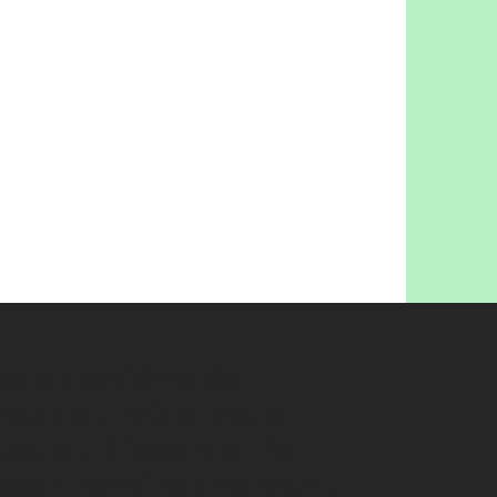
les questions de
ent durable nous
tous ! Biocamer l’a
éger l’environnement