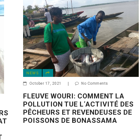
ENTREPRISES
June 5, 2021
|
No Comments
LA GRANDE PÊCHE AUX
BOUTEILLES PLASTIQUE
mments
LE COMBI À DOUALA
MMENT LA
CTIVITÉ DES
NDEUSES DE
ASSAMA