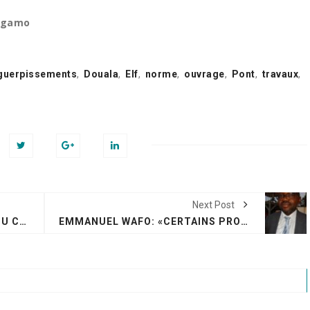
 Ngamo
guerpissements
,
Douala
,
Elf
,
norme
,
ouvrage
,
Pont
,
travaux
,
Next Post
LE BUSINESS DU RECYCLAGE DU CAOUTCHOUC
EMMANUEL WAFO: «CERTAINS PRODUCTEURS D’EMBALLAGES PLASTIQUES NE SONT PAS PRÊTS»