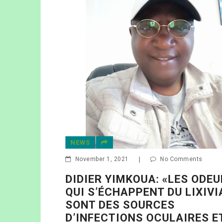
NEWS
October 17, 2021
|
No Co
FLEUVE WOURI: CO
No Comments
POLLUTION TUE L’A
PÊCHEURS ET REVE
A: «LES ODEURS
POISSONS DE BON
NT DU LIXIVIAT
RCES
 OCULAIRES ET