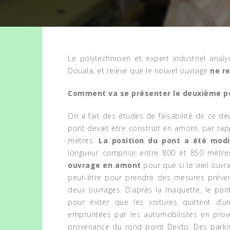
Le polytechnicien et expert industriel ana
Douala, et relève que le nouvel ouvrage
ne r
Comment va se présenter le deuxième po
On a fait des études de faisabilité de ce 
pont devait être construit en amont, par rap
mètres.
La position du pont a été modi
longueur comprise entre 800 et 850 mètre
ouvrage en amont
pour que si le vieil ouvr
peut-être pour prendre des mesures préven
deux ouvrages. D’après la maquette, le pont
pour éviter que les voitures quittent d’u
empruntées par les automobilistes en prove
provenance du rond point Deïdo. Des parkin