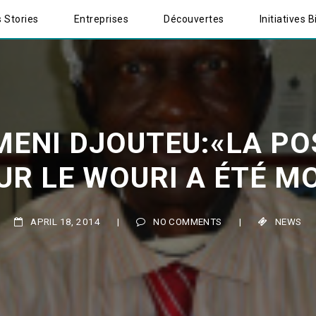
 Stories
Entreprises
Découvertes
Initiatives B
ENI DJOUTEU:«LA POS
R LE WOURI A ÉTÉ MOD
APRIL 18, 2014
|
NO COMMENTS
|
NEWS