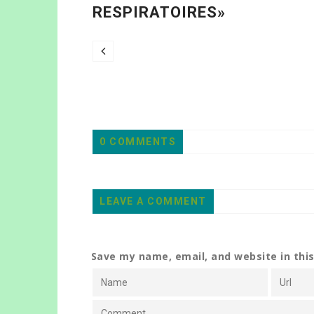
S»
0 COMMENTS
LEAVE A COMMENT
Save my name, email, and website in thi