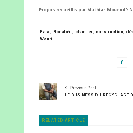
Propos recueillis par Mathias Mouendé
Tags:
Base
,
Bonabéri
,
chantier
,
construction
,
dé
Wouri
Previous Post
RELATED ARTICLE