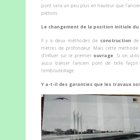
pont sera un peu plus en hauteur que l’ancien.
piétons.
Le changement de la position initiale d
Il y a deux méthodes de
construction
d
mètres de profondeur. Mais cette méthode o
d’influer sur le premier
ouvrage
. Si on util
A 2ÈME
aussi baliser l’ancien pont de telle faço
LLENGE
AU CAMEROUN, TROIS
l’embouteillage.
VERTE
PRÉSUMÉS
A IB
TRAFIQUANTS ARRÊTÉS
Y a-t-il des garanties que les travaux so
ERTS
FOOT
EN POSSESSION DE 60
POUR
PERROQUETS GRIS À
FORÊ
QUEUE ROUGE
December 24, 2025
NEWS
NEWS
CHEZ
GYELI