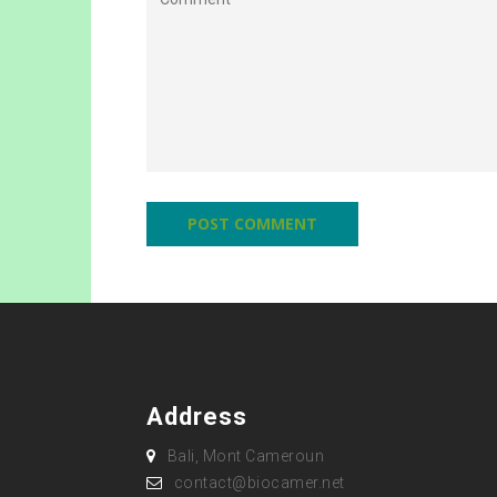
Address
Bali, Mont Cameroun
contact@biocamer.net